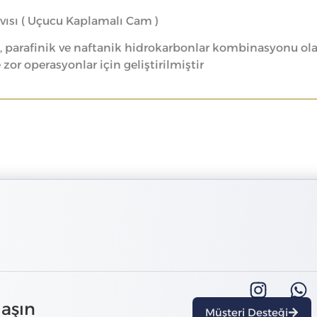
sı ( Uçucu Kaplamalı Cam )
parafinik ve naftanik hidrokarbonlar kombinasyonu olan
or operasyonlar için geliştirilmiştir
laşın
Müşteri Desteği