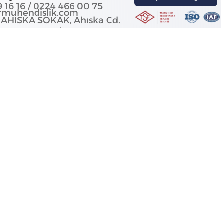
 16 16 / 0224 466 00 75
rmuhendislik.com
 AHISKA SOKAK, Ahıska Cd.
 16140 Nilüfer/Bursa