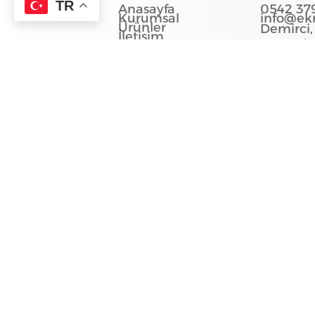
TR
Anasayfa
0542 379
Kurumsal
info@ek
Ürünler
Demirci,
İletişim
No:195/1,