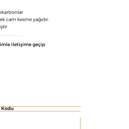
okarbonlar
sek cam kesme yağıdır.
ştir
zimle iletişime geçip
k Kodu