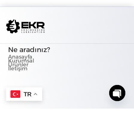
Ne aradınız?
Anasayfa
Kurumsal
Ürünler
İletişim
TR
Open c