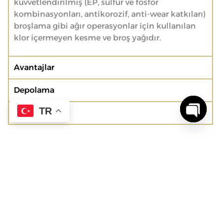
kuvvetlendirilmiş (EP, sülfür ve fosfor
kombinasyonları, antikorozif, anti-wear katkıları)
broşlama gibi ağır operasyonlar için kullanılan
klor içermeyen kesme ve broş yağıdır.
Avantajlar
Depolama
TR
Stok Kodu
Open c