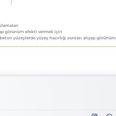
plamaları
şap görünüm efekti vermek için
robeton yüzeylerde yüzey hazırlığı sonrası ahşap görünü