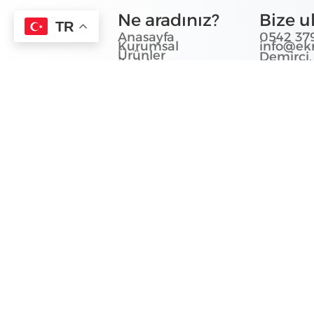
Ne aradınız?
Bize u
TR
Anasayfa
0542 379
Kurumsal
info@ek
Ürünler
Demirci,
İletişim
No:195/1,