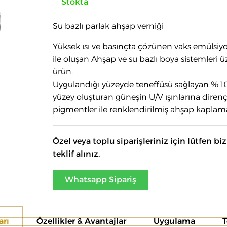
Stokta
Su bazlı parlak ahşap verniği
Yüksek ısı ve basınçta çözünen vaks emülsiy
ile oluşan Ahşap ve su bazlı boya sistemleri 
ürün.
Uygulandığı yüzeyde teneffüsü sağlayan % 10
yüzey oluşturan güneşin U/V ışınlarına direnç
pigmentler ile renklendirilmiş ahşap kapla
Özel veya toplu siparişleriniz için lütfen bi
teklif alınız.
Whatsapp Sipariş
arı
Özellikler & Avantajlar
Uygulama
T