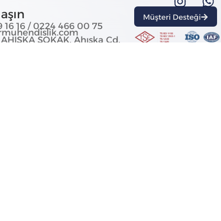
laşın
Müşteri Desteği
 16 16 / 0224 466 00 75
rmuhendislik.com
 AHISKA SOKAK, Ahıska Cd.
 16140 Nilüfer/Bursa