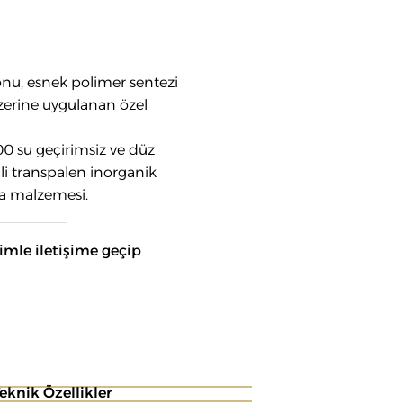
onu, esnek polimer sentezi
üzerine uygulanan özel
0 su geçirimsiz ve düz
li transpalen inorganik
ma malzemesi.
zimle iletişime geçip
eknik Özellikler