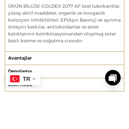
ÜRÜN BİLGİSİ :COLDEX 2077 AF özel lubrikantlar,
yüzey aktif maddeler, organik ve inorganik
korozyon inhibitörleri, EP(Aşırı Basınç) ve aşınma
önleyici katkılar, antioksidanlar ve ester
katıklarının kombinasyonundan oluşmuş ester
bazlı kesme ve soğutma sıvısıdır.
Avantajlar
Depolama
TR
Stok Kodu
Open c